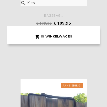

Kies
BAG2BAG...
€ 109,95
€ 179,95
IN WINKELWAGEN

AANBIEDING!