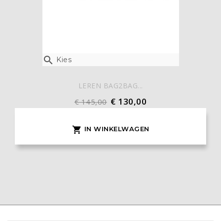

Kies
LEREN BAG2BAG...
€ 130,00
€ 145,00
IN WINKELWAGEN
