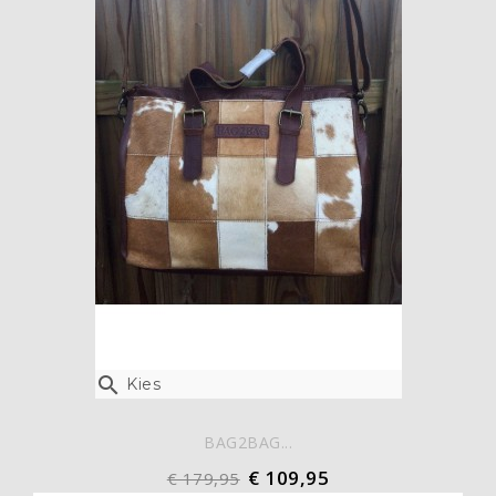

Kies
BAG2BAG...
€ 109,95
€ 179,95