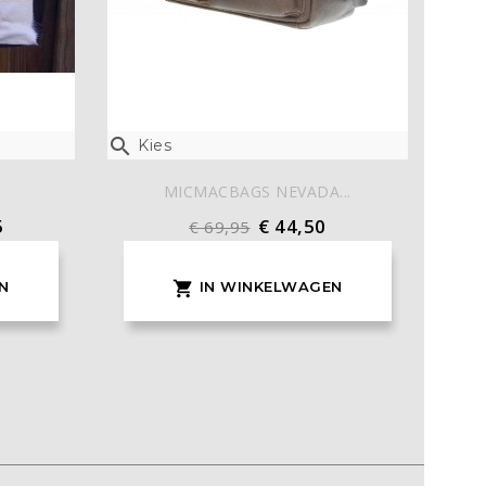

Kies
MICMACBAGS NEVADA...
5
€ 44,50
€ 69,95
N
IN WINKELWAGEN
