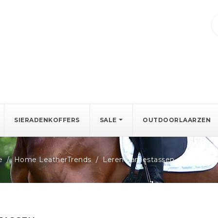
SIERADENKOFFERS
SALE
OUTDOORLAARZEN
e
Home LeatherTrends
Leren damestassen
Handta