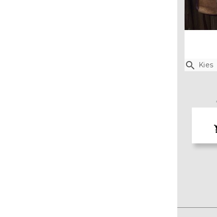

Kies