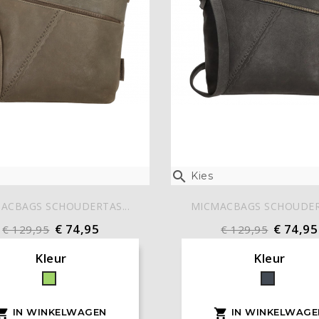

Kies
ACBAGS SCHOUDERTAS...
MICMACBAGS SCHOUDERT
€ 74,95
€ 74,95
€ 129,95
€ 129,95
Kleur
Kleur
Groen
Zwart
IN WINKELWAGEN
IN WINKELWAGE

