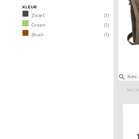
KLEUR
Zwart
(1)
Groen
(1)
Bruin
(1)

Kies
MICM