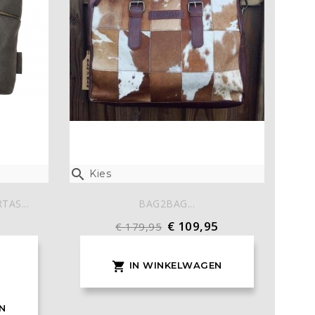

Kies
AS...
BAG2BAG...
€ 109,95
€ 179,95
IN WINKELWAGEN

N