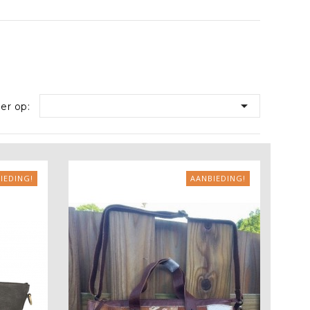

er op:
IEDING!
AANBIEDING!