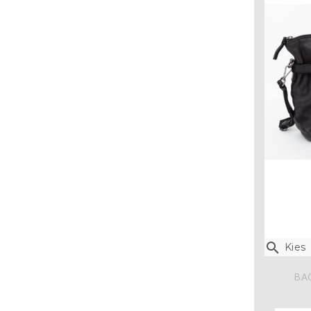

Kies
BA