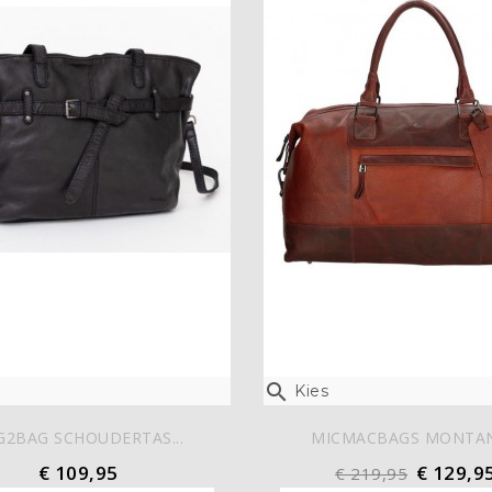

Kies
G2BAG SCHOUDERTAS...
MICMACBAGS MONTANA
€ 109,95
€ 129,9
€ 219,95