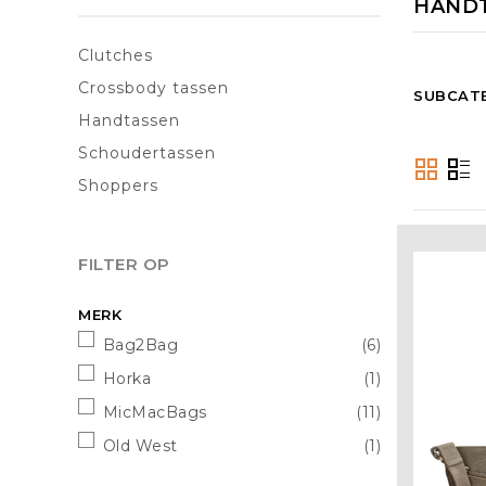
HAND
Clutches
Crossbody tassen
SUBCAT
Handtassen
Schoudertassen
Shoppers
FILTER OP
MERK
Bag2Bag
(6)
Horka
(1)
MicMacBags
(11)
Old West
(1)