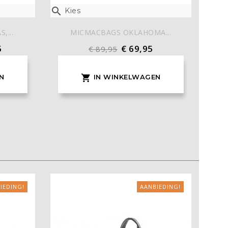

Kies
,...
MICMACBAGS OKLAHOMA...
5
€ 69,95
€ 89,95
N
IN WINKELWAGEN

IEDING!
AANBIEDING!