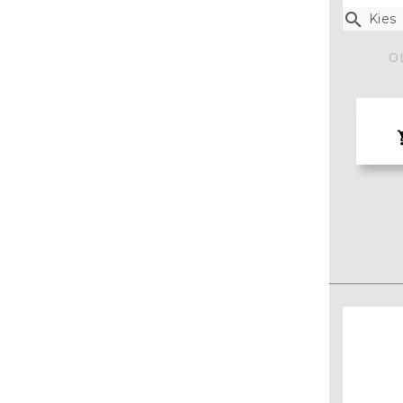

Kies
O