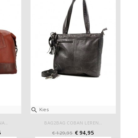

Kies
...
BAG2BAG COBAN LEREN...
5
€ 94,95
€ 129,95