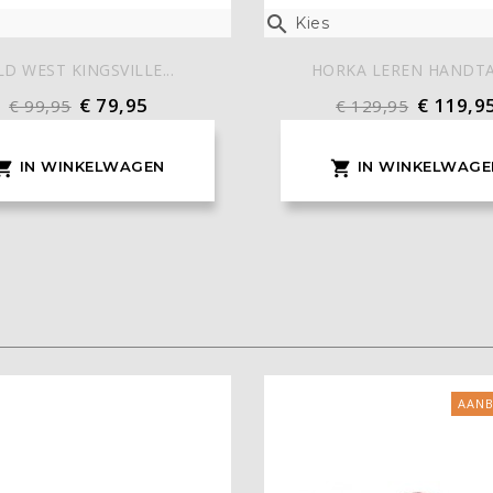

Kies
LD WEST KINGSVILLE...
HORKA LEREN HANDTAS
€ 79,95
€ 119,9
€ 99,95
€ 129,95
IN WINKELWAGEN
IN WINKELWAGE


AANB