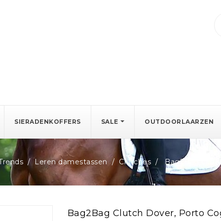
SIERADENKOFFERS
SALE
OUTDOORLAARZEN
Trends
Leren damestassen
Clutches
Bag2Bag clutc
Bag2Bag Clutch Dover, Porto C