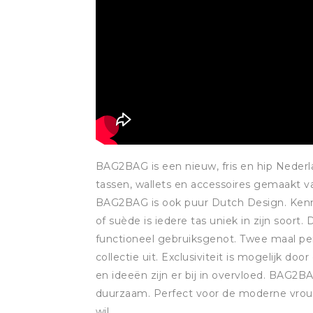
BAG2BAG is een nieuw, fris en hip Nederl
tassen, wallets en accessoires gemaakt va
BAG2BAG is ook puur Dutch Design. Kenm
of suède is iedere tas uniek in zijn soort
functioneel gebruiksgenot. Twee maal pe
collectie uit. Exclusiviteit is mogelijk doo
en ideeën zijn er bij in overvloed. BAG2BA
duurzaam. Perfect voor de moderne vrou
wil.