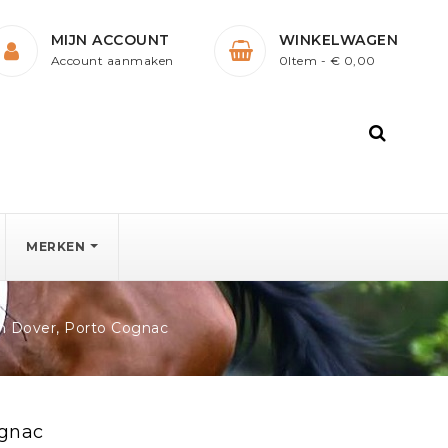
MIJN ACCOUNT
WINKELWAGEN
Account aanmaken
0Item
- € 0,00
MERKEN
h Dover, Porto Cognac
ognac