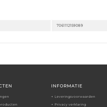
7061112159089
CTEN
INFORMATIE
ingen
Leveringsvoorwaarden
producten
Privacy verklaring