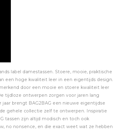
ands label damestassen. Stoere, mooie, praktische
n een hoge kwaliteit leer in een eigentijds design.
erkend door een mooie en stoere kwaliteit leer
. De tijdloze ontwerpen zorgen voor jaren lang
r jaar brengt BAG2BAG een nieuwe eigentijdse
r de gehele collectie zelf te ontwerpen. Inspiratie
G tassen zijn altijd modisch en toch ook
w, no nonsence, en die exact weet wat ze hebben