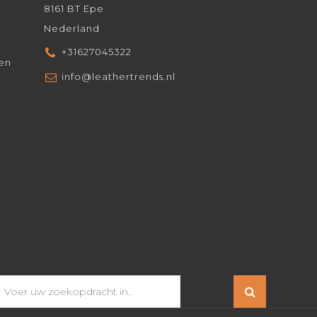
8161 BT Epe
Nederland
+31627045322
den
info@leathertrends.nl