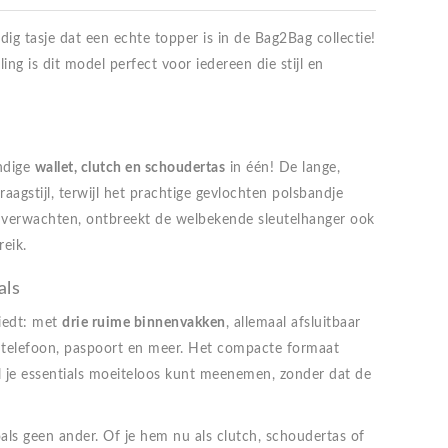
ijdig tasje dat een echte topper is in de Bag2Bag collectie!
ing is dit model perfect voor iedereen die stijl en
andige
wallet, clutch en schoudertas
in één! De lange,
raagstijl, terwijl het prachtige gevlochten polsbandje
g verwachten, ontbreekt de welbekende sleutelhanger ook
reik.
als
biedt: met
drie ruime binnenvakken
, allemaal afsluitbaar
s, telefoon, paspoort en meer. Het compacte formaat
al je essentials moeiteloos kunt meenemen, zonder dat de
ls geen ander. Of je hem nu als clutch, schoudertas of