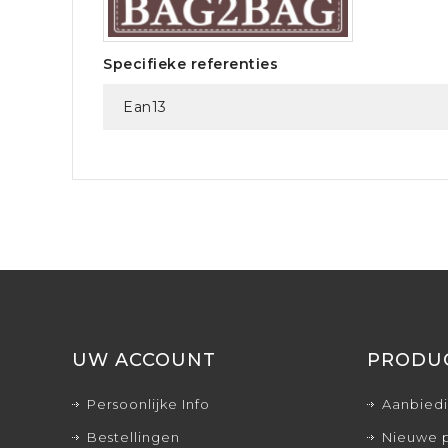
Specifieke referenties
Ean13
UW ACCOUNT
PRODU
Persoonlijke Info
Aanbied
Bestellingen
Nieuwe 