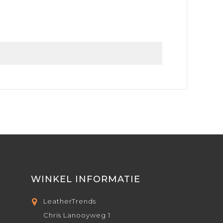
WINKEL INFORMATIE
LeatherTrends
Chris Lanooyweg 1