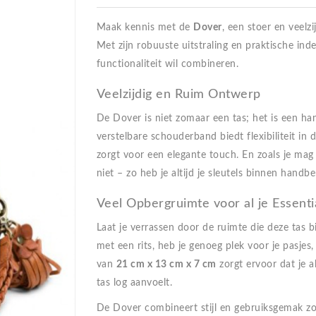
Maak kennis met de
Dover
, een stoer en veelz
Met zijn robuuste uitstraling en praktische indel
functionaliteit wil combineren.
Veelzijdig en Ruim Ontwerp
De Dover is niet zomaar een tas; het is een h
verstelbare schouderband biedt flexibiliteit in d
zorgt voor een elegante touch. En zoals je ma
niet – zo heb je altijd je sleutels binnen handbe
Veel Opbergruimte voor al je Essenti
Laat je verrassen door de ruimte die deze tas 
met een rits, heb je genoeg plek voor je pasje
van
21 cm x 13 cm x 7 cm
zorgt ervoor dat je 
tas log aanvoelt.
De Dover combineert stijl en gebruiksgemak zoa