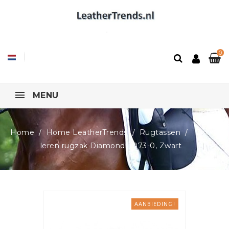
0
MENU
Home
Home LeatherTrends
Rugtassen
Cinino
leren rugzak Diamond, 1073-0, Zwart
AANBIEDING!