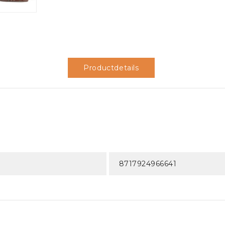
Productdetails
8717924966641