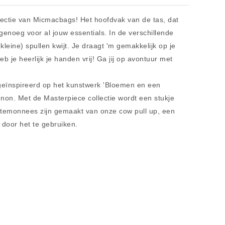
llectie van Micmacbags! Het hoofdvak van de tas, dat
t genoeg voor al jouw essentials. In de verschillende
leine) spullen kwijt. Je draagt 'm gemakkelijk op je
 je heerlijk je handen vrij! Ga jij op avontuur met
geïnspireerd op het kunstwerk 'Bloemen en een
gnon. Met de Masterpiece collectie wordt een stukje
rtemonnees zijn gemaakt van onze cow pull up, een
 door het te gebruiken.