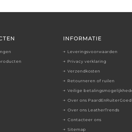
CTEN
INFORMATIE
ingen
Leveringsvoorwaarden
producten
Privacy verklaring
Verzendkosten
Retourneren of ruilen
Veilige betalingsmogelijkhe
Over ons PaardEnRuiterGoed
Over ons LeatherTrends
Contacteer ons
Sitemap