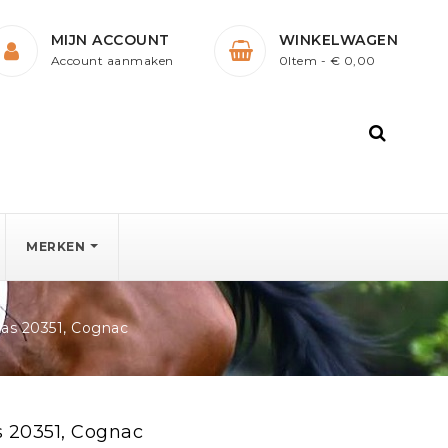
MIJN ACCOUNT
WINKELWAGEN
Account aanmaken
0Item
- € 0,00
MERKEN
as 20351, Cognac
 20351, Cognac