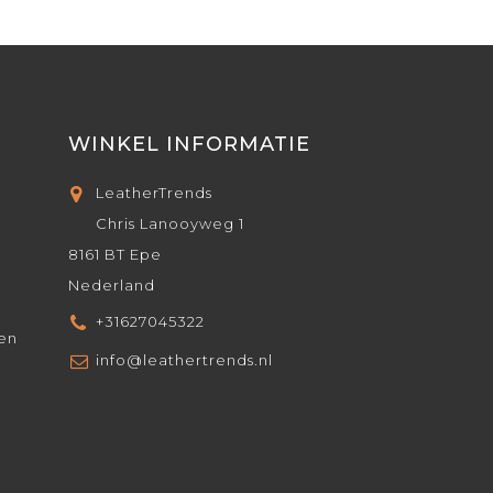
WINKEL INFORMATIE
LeatherTrends
Chris Lanooyweg 1
8161 BT Epe
Nederland
+31627045322
den
info@leathertrends.nl