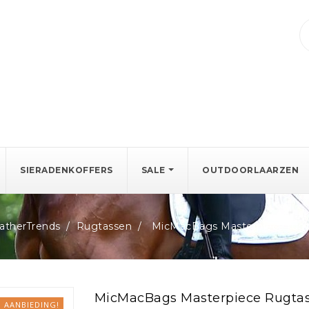
SIERADENKOFFERS
SALE
OUTDOORLAARZEN
therTrends
Rugtassen
MicMacBags Masterpiece rugt
MicMacBags Masterpiece Rugtas
AANBIEDING!