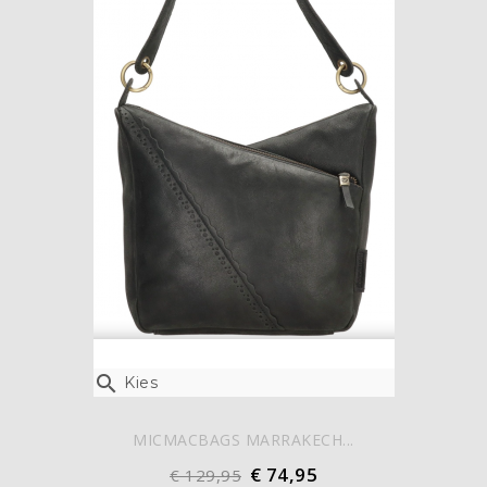

Kies
MICMACBAGS MARRAKECH...
€ 74,95
€ 129,95