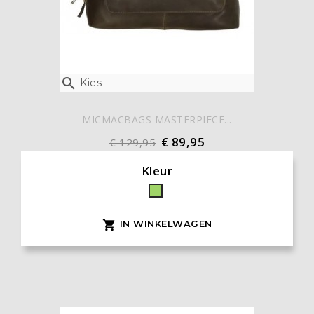

Kies
MICMACBAGS MASTERPIECE...
€ 89,95
€ 129,95
Kleur
Groen
IN WINKELWAGEN
