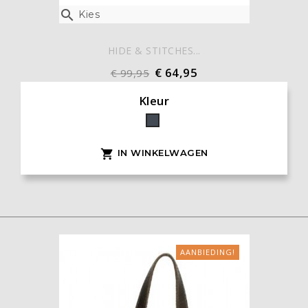

Kies
HIDE & STITCHES...
€ 64,95
€ 99,95
Kleur
Zwart
IN WINKELWAGEN

AANBIEDING!