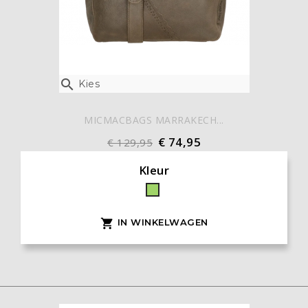

Kies
MICMACBAGS MARRAKECH...
€ 74,95
€ 129,95
Kleur
Groen
IN WINKELWAGEN
