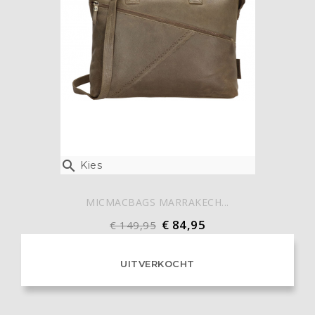

Kies
MICMACBAGS MARRAKECH...
€ 84,95
€ 149,95
UITVERKOCHT