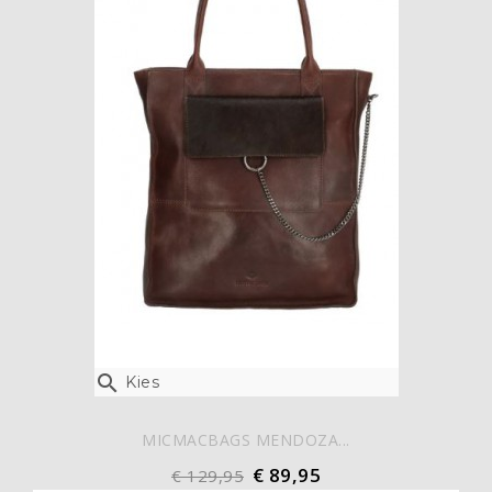

Kies
MICMACBAGS MENDOZA...
€ 89,95
€ 129,95