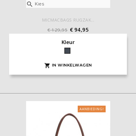

Kies
MICMACBAGS RUGZAK...
€ 94,95
€ 129,95
Kleur
Zwart
IN WINKELWAGEN

AANBIEDING!