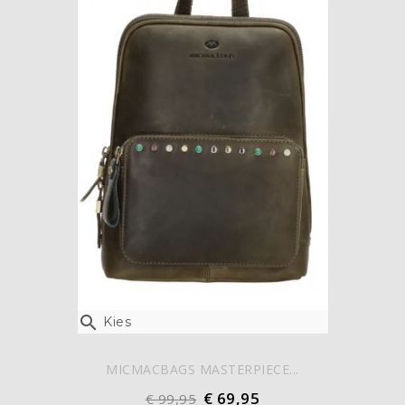

Kies
MICMACBAGS MASTERPIECE...
€ 69,95
€ 99,95