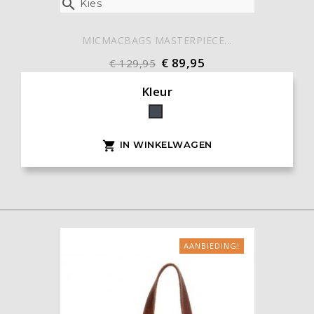

Kies
MICMACBAGS MASTERPIECE...
€ 89,95
€ 129,95
Kleur
Zwart
IN WINKELWAGEN

AANBIEDING!