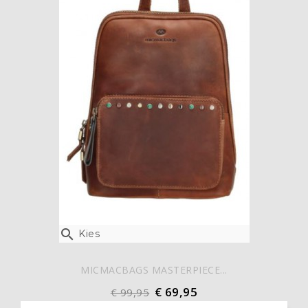

Kies
MICMACBAGS MASTERPIECE...
€ 69,95
€ 99,95