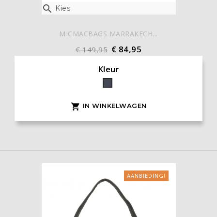

Kies
MICMACBAGS MARRAKECH...
€ 84,95
€ 149,95
Kleur
Zwart
IN WINKELWAGEN

AANBIEDING!