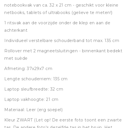
notebookvak van ca. 32 x 21 cm - geschikt voor kleine
netbooks, tablets of ultrabooks (gelieve te meten!)
1 ritsvak aan de voorzijde onder de klep en aan de
achterkant
Individueel verstelbare schouderband tot max. 135 cm
Rollover met 2 magneetsluitingen - binnenkant bedekt
met suède
Afmeting: 37x29x7 cm
Lengte schouderriem: 135 cm
Laptop sleufbreedte: 32 cm
Laptop vakhoogte: 21 cm
Materiaal: Leer (erg soepel)
Kleur ZWART (Let op! De eerste foto toont een zwarte
tas. De andere foto's dezelfde tas in het bruin. Het