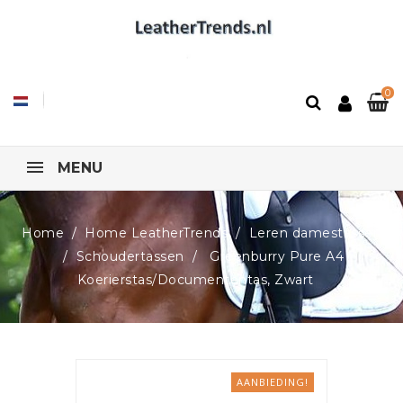
0
MENU
Home
Home LeatherTrends
Leren damestassen
Schoudertassen
Greenburry Pure A4
Koerierstas/Documententas, Zwart
AANBIEDING!