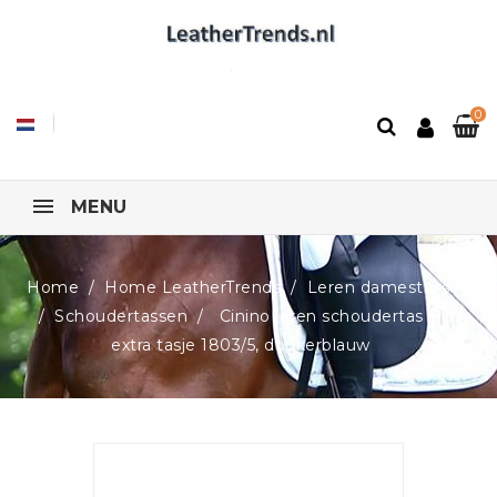
0
MENU
Home
Home LeatherTrends
Leren damestassen
Schoudertassen
Cinino leren schoudertas met
extra tasje 1803/5, donkerblauw