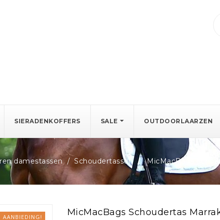
SIERADENKOFFERS
SALE
OUTDOORLAARZEN
ren damestassen
Schoudertassen
MicMacBags Schoude
MicMacBags Schoudertas Marrake
AANBIEDING!