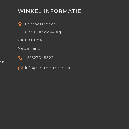
WINKEL INFORMATIE
LeatherTrends
Chris Lanooyweg 1
8161 BT Epe
Nederland
+31627045322
den
info@leathertrends.nl