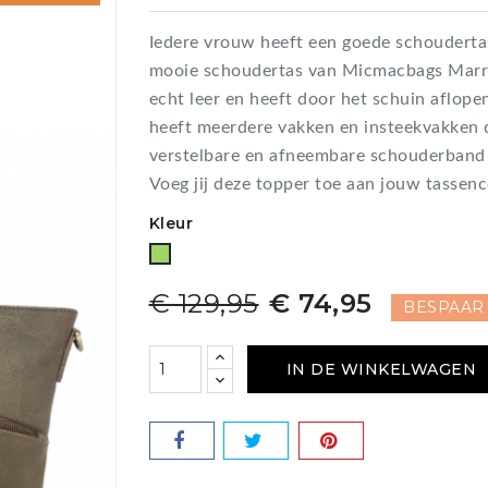
Iedere vrouw heeft een goede schoudertas 
mooie schoudertas van Micmacbags Marrak
echt leer en heeft door het schuin aflope
heeft meerdere vakken en insteekvakken 
verstelbare en afneembare schouderband dra
Voeg jij deze topper toe aan jouw tassenc
Kleur
Groen
€ 129,95
€ 74,95
BESPAAR 
IN DE WINKELWAGEN