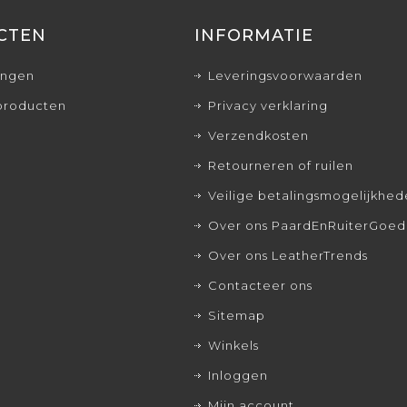
CTEN
INFORMATIE
ingen
Leveringsvoorwaarden
producten
Privacy verklaring
Verzendkosten
Retourneren of ruilen
Veilige betalingsmogelijkhe
Over ons PaardEnRuiterGoed
Over ons LeatherTrends
Contacteer ons
Sitemap
Winkels
Inloggen
Mijn account