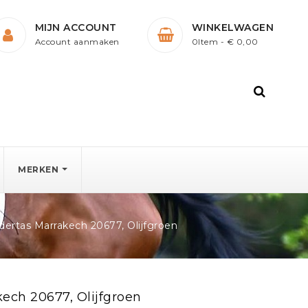
MIJN ACCOUNT
WINKELWAGEN
Account aanmaken
0Item
- € 0,00
MERKEN
rtas Marrakech 20677, Olijfgroen
ch 20677, Olijfgroen