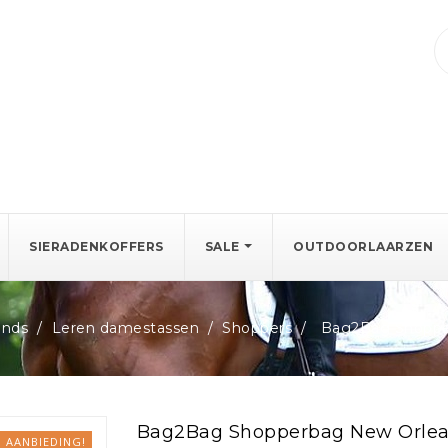
SIERADENKOFFERS
SALE
OUTDOORLAARZEN
ends
Leren damestassen
Shoppers
Bag2Bag Shoppe
Bag2Bag Shopperbag New Orlea
AANBIEDING!