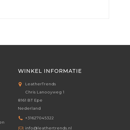
WINKEL INFORMATIE
LeatherTrends
Chris Lanooyweg 1
8161 BT Epe
Nederland
+31627045322
den
info@leathertrends.nl