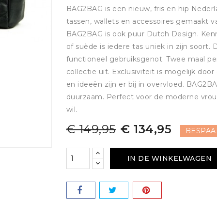
BAG2BAG is een nieuw, fris en hip Nederl
tassen, wallets en accessoires gemaakt va
BAG2BAG is ook puur Dutch Design. Kenm
of suède is iedere tas uniek in zijn soort
functioneel gebruiksgenot. Twee maal pe
collectie uit. Exclusiviteit is mogelijk doo
en ideeën zijn er bij in overvloed. BAG2BA
duurzaam. Perfect voor de moderne vrou
wil.
€ 149,95
€ 134,95
BESPAAR
IN DE WINKELWAGEN