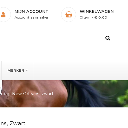
MIJN ACCOUNT
WINKELWAGEN
Account aanmaken
0Item
- € 0,00
MERKEN
rbag New Orleans, zwart
ns, Zwart