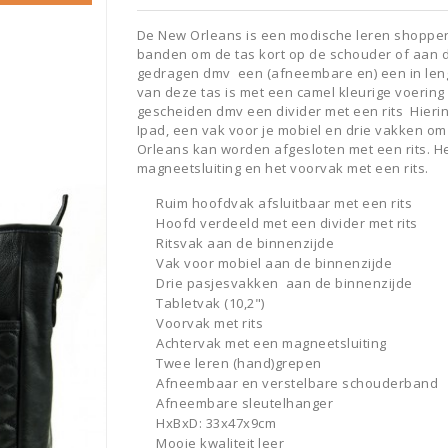
De New Orleans is een modische leren shopper
banden om de tas kort op de schouder of aan 
gedragen dmv een (afneembare en) een in len
van deze tas is met een camel kleurige voering
gescheiden dmv een divider met een rits Hierin
Ipad, een vak voor je mobiel en drie vakken o
Orleans kan worden afgesloten met een rits. H
magneetsluiting en het voorvak met een rits.
Ruim hoofdvak afsluitbaar met een rits
Hoofd verdeeld met een divider met rits
Ritsvak aan de binnenzijde
Vak voor mobiel aan de binnenzijde
Drie pasjesvakken aan de binnenzijde
Tabletvak (10,2")
Voorvak met rits
Achtervak met een magneetsluiting
Twee leren (hand)grepen
Afneembaar en verstelbare schouderband
Afneembare sleutelhanger
HxBxD: 33x47x9cm
Mooie kwaliteit leer