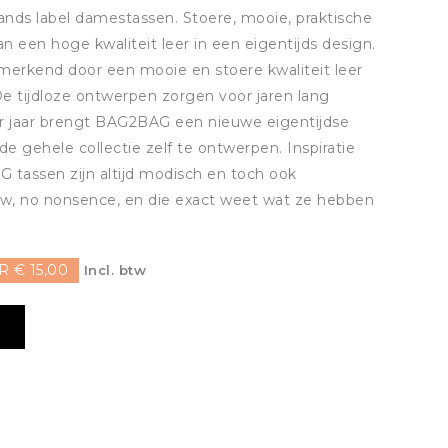
ands label damestassen. Stoere, mooie, praktische
n een hoge kwaliteit leer in een eigentijds design.
erkend door een mooie en stoere kwaliteit leer
. De tijdloze ontwerpen zorgen voor jaren lang
r jaar brengt BAG2BAG een nieuwe eigentijdse
r de gehele collectie zelf te ontwerpen. Inspiratie
G tassen zijn altijd modisch en toch ook
w, no nonsence, en die exact weet wat ze hebben
 € 15,00
Incl. btw