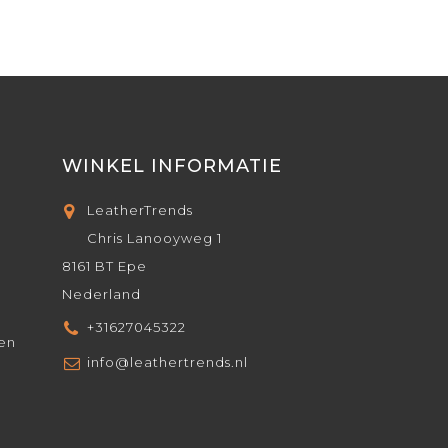
WINKEL INFORMATIE
LeatherTrends
Chris Lanooyweg 1
8161 BT Epe
Nederland
+31627045322
den
info@leathertrends.nl