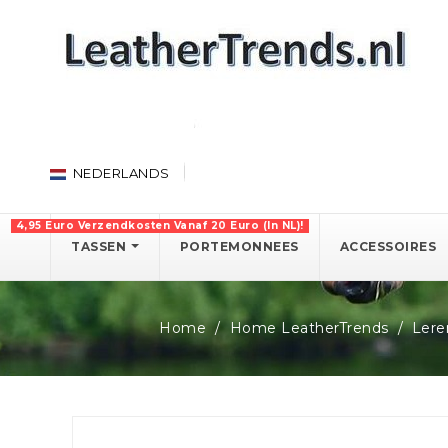
NEDERLANDS
4,95 Euro Verzendkosten Vanaf 20 Euro (in NL)!
TASSEN
PORTEMONNEES
ACCESSOIRES
Home
Home LeatherTrends
Lere