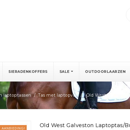
SIERADENKOFFERS
SALE
OUTDOORLAARZEN
n laptoptassen
Tas met laptopvak
Old West Galveston 
Old West Galveston Laptoptas/Bu
AANBIEDING!