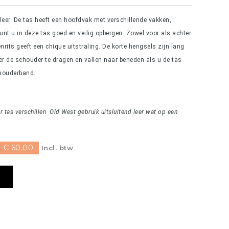
eer. De tas heeft een hoofdvak met verschillende vakken,
unt u in deze tas goed en veilig opbergen. Zowel voor als achter
enrits geeft een chique uitstraling. De korte hengsels zijn lang
 de schouder te dragen en vallen naar beneden als u de tas
schouderband.
er tas verschillen Old West gebruik uitsluitend leer wat op een
 € 60,00
Incl. btw