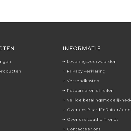
CTEN
INFORMATIE
ingen
Leveringsvoorwaarden
producten
Privacy verklaring
Verzendkosten
Retourneren of ruilen
Veilige betalingsmogelijkhe
Over ons PaardEnRuiterGoed
Over ons LeatherTrends
Contacteer ons