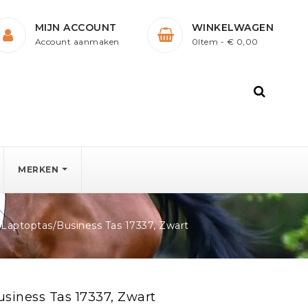
MIJN ACCOUNT
WINKELWAGEN
Account aanmaken
0Item
- € 0,00
MERKEN
Laptoptas/Business Tas 17337, Zwart
siness Tas 17337, Zwart