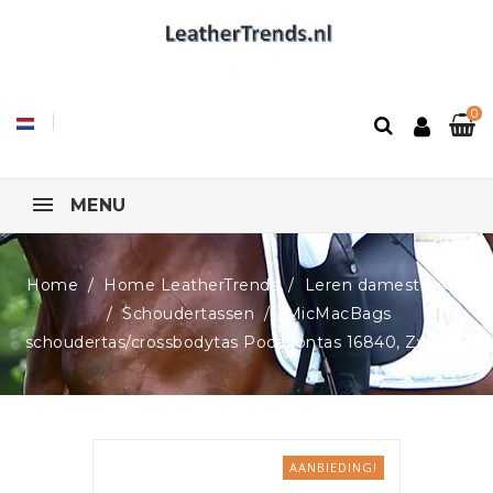
0
MENU
Home
Home LeatherTrends
Leren damestassen
Schoudertassen
MicMacBags
schoudertas/crossbodytas Pocahontas 16840, Zwart
AANBIEDING!