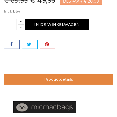
€ 69,95
€ 49,95
BESPAAR € 20,00
Incl. btw
IN DE WINKELWAGEN
Productdetails