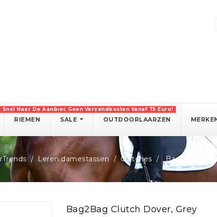
k Snel Naar De Aanbiedingen!
Geen Verzendkosten Vanaf 75 Euro!
RIEMEN
SALE
OUTDOORLAARZEN
MERKE
rTrends
Leren damestassen
Clutches
Bag2Bag Clut
Bag2Bag Clutch Dover, Grey