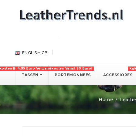
ENGLISH GB
kosten Boven 750 Euro!
4,95 Euro Verzendkosten Vanaf 20 Euro!
Kij
TASSEN
PORTEMONNEES
ACCESSIORES
Home
Leathe