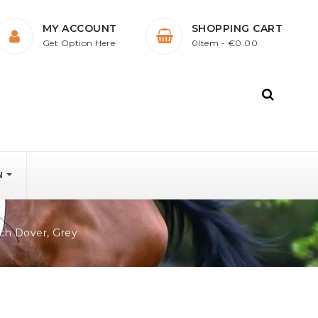
MY ACCOUNT
SHOPPING CART
Get Option Here
0Item
- €0.00
N
ch Dover, Grey