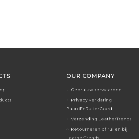
CTS
OUR COMPANY
rop
Gebruiksvoorwaarden
ducts
Privacy verklaring
PaardEnRuiterGoed
Verzending LeatherTrends
Retourneren of ruilen bij
LeatherTrends