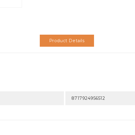
Product Details
8717924956512