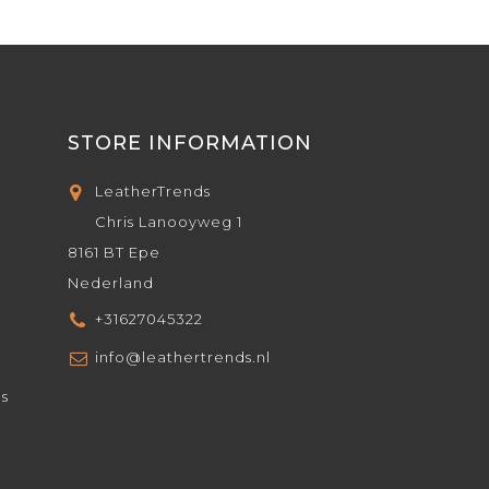
STORE INFORMATION
LeatherTrends
Chris Lanooyweg 1
8161 BT Epe
Nederland
+31627045322
info@leathertrends.nl
ds