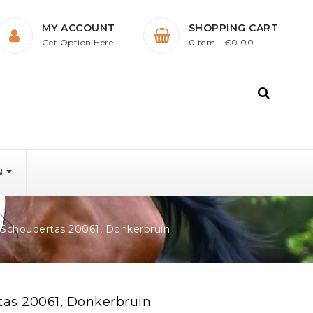
MY ACCOUNT
SHOPPING CART
Get Option Here
0Item
- €0.00
N
choudertas 20061, Donkerbruin
as 20061, Donkerbruin