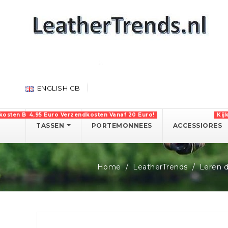
ENGLISH GB
kosten Boven 750 Euro!
4,95 Euro Verzendkosten Vanaf 20 Euro!
Kij
TASSEN
PORTEMONNEES
ACCESSIORES
Home
LeatherTrends
Leren 