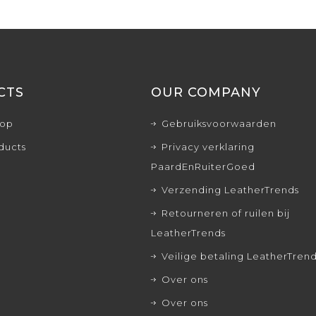
CTS
OUR COMPANY
rop
Gebruiksvoorwaarden
ducts
Privacy verklaring
PaardEnRuiterGoed
Verzending LeatherTrends
Retourneren of ruilen bij
LeatherTrends
Veilige betaling LeatherTren
Over ons
Over ons