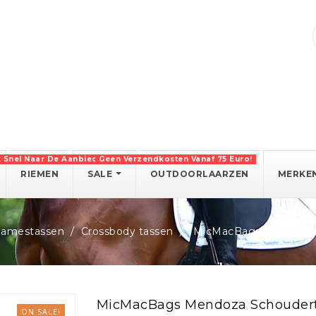
k Snel Naar De Aanbiedingen!
Geen Verzendkosten Vanaf 75 Euro!
RIEMEN
SALE
OUTDOORLAARZEN
MERKE
damestassen
Crossbody tassen
MicMacBags Mendoza S
MicMacBags Mendoza Schoudert
ON SALE!