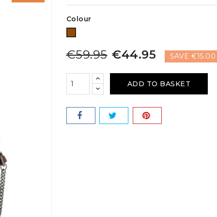
Colour
Brown
€59.95
€44.95
SAVE €15.00
ADD TO BASKET