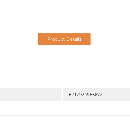
Product Details
8717924966672