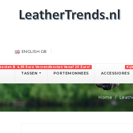
ENGLISH GB
kosten Boven 750 Euro!
4,95 Euro Verzendkosten Vanaf 20 Euro!
Kij
TASSEN
PORTEMONNEES
ACCESSIORES
Home
Leath