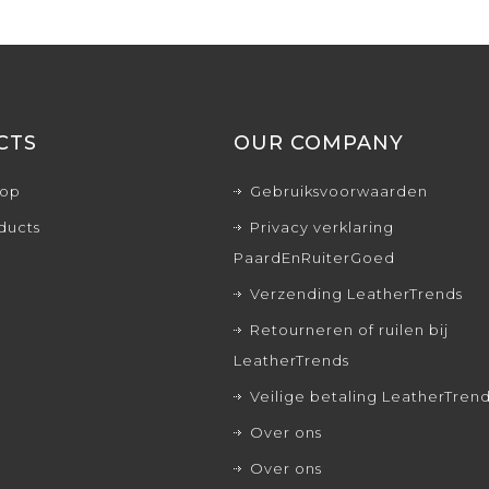
CTS
OUR COMPANY
rop
Gebruiksvoorwaarden
ducts
Privacy verklaring
PaardEnRuiterGoed
Verzending LeatherTrends
Retourneren of ruilen bij
LeatherTrends
Veilige betaling LeatherTren
Over ons
Over ons