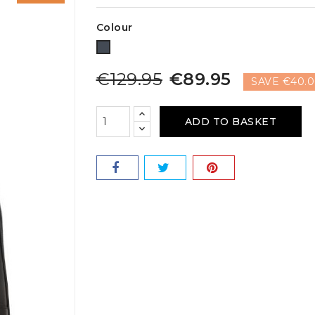
Colour
Black
€129.95
€89.95
SAVE €40.
ADD TO BASKET