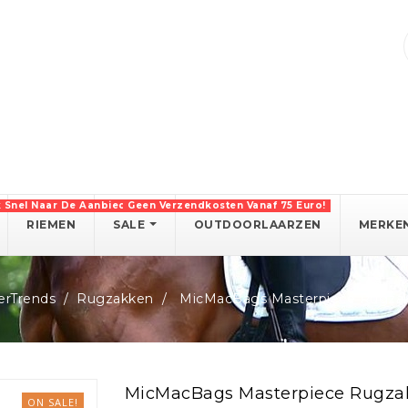
k Snel Naar De Aanbiedingen!
Geen Verzendkosten Vanaf 75 Euro!
RIEMEN
SALE
OUTDOORLAARZEN
MERKE
erTrends
Rugzakken
MicMacBags Masterpiece Rugzak
MicMacBags Masterpiece Rugzak
ON SALE!