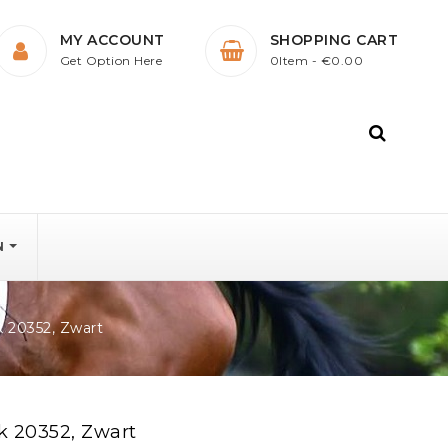
MY ACCOUNT
SHOPPING CART
Get Option Here
0Item
- €0.00
N
 20352, Zwart
 20352, Zwart