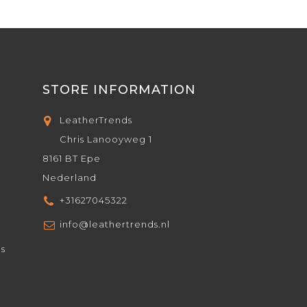
STORE INFORMATION
LeatherTrends
Chris Lanooyweg 1
8161 BT Epe
Nederland
+31627045322
info@leathertrends.nl
ds