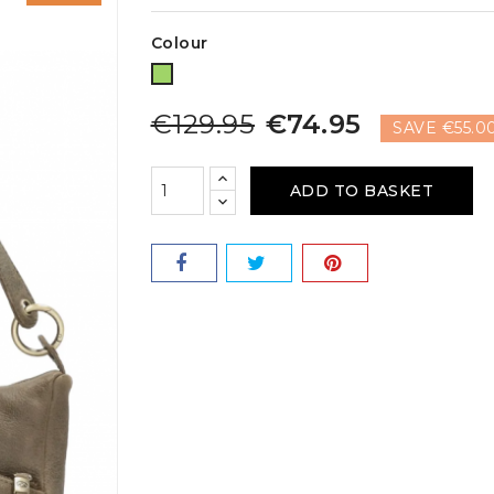
Colour
Green
€129.95
€74.95
SAVE €55.0
ADD TO BASKET