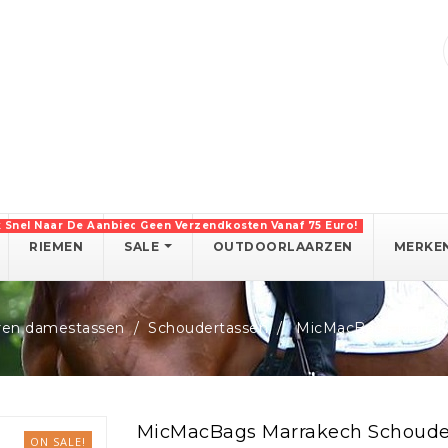
k Snel Naar De Aanbiedingen!
Geen Verzendkosten Vanaf 75 Euro!
RIEMEN
SALE
OUTDOORLAARZEN
MERKE
ren damestassen
Schoudertassen
MicMacBags Marrake
MicMacBags Marrakech Schoudert
ON SALE!