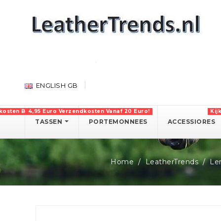
ENGLISH GB
kosten Boven 750 Euro!
4,95 Euro Verzendkosten Vanaf 20 Euro!
Kij
TASSEN
PORTEMONNEES
ACCESSIORES
Home
LeatherTrends
Le