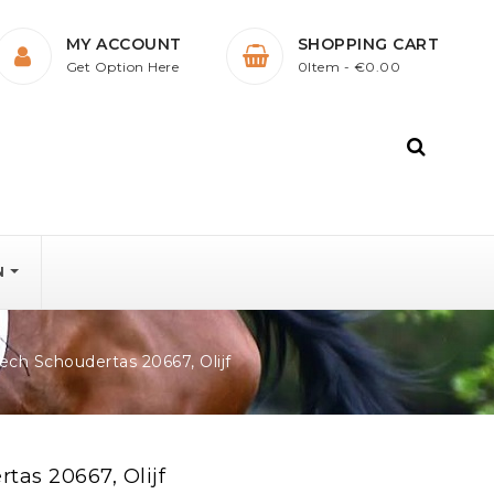
MY ACCOUNT
SHOPPING CART
Get Option Here
0Item
- €0.00
N
ch Schoudertas 20667, Olijf
as 20667, Olijf