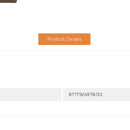
Product Details
8717924978132