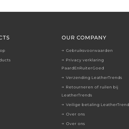
CTS
OUR COMPANY
rop
Gebruiksvoorwaarden
ducts
Privacy verklaring
PaardEnRuiterGoed
Verzending LeatherTrends
Retourneren of ruilen bij
LeatherTrends
Veilige betaling LeatherTren
Over ons
Over ons