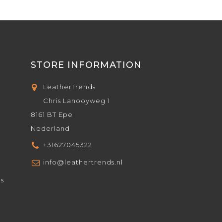
STORE INFORMATION
LeatherTrends
Chris Lanooyweg 1
8161 BT Epe
Nederland
+31627045322
info@leathertrends.nl
ds